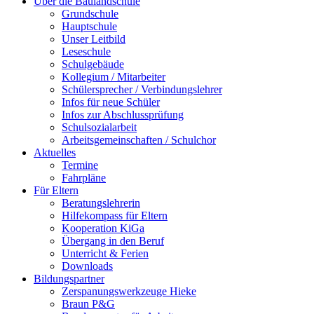
Über die Baulandschule
Grundschule
Hauptschule
Unser Leitbild
Leseschule
Schulgebäude
Kollegium / Mitarbeiter
Schülersprecher / Verbindungslehrer
Infos für neue Schüler
Infos zur Abschlussprüfung
Schulsozialarbeit
Arbeitsgemeinschaften / Schulchor
Aktuelles
Termine
Fahrpläne
Für Eltern
Beratungslehrerin
Hilfekompass für Eltern
Kooperation KiGa
Übergang in den Beruf
Unterricht & Ferien
Downloads
Bildungspartner
Zerspanungswerkzeuge Hieke
Braun P&G