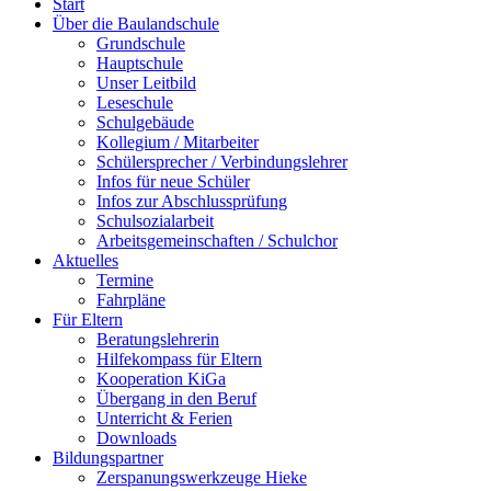
Start
Über die Baulandschule
Grundschule
Hauptschule
Unser Leitbild
Leseschule
Schulgebäude
Kollegium / Mitarbeiter
Schülersprecher / Verbindungslehrer
Infos für neue Schüler
Infos zur Abschlussprüfung
Schulsozialarbeit
Arbeitsgemeinschaften / Schulchor
Aktuelles
Termine
Fahrpläne
Für Eltern
Beratungslehrerin
Hilfekompass für Eltern
Kooperation KiGa
Übergang in den Beruf
Unterricht & Ferien
Downloads
Bildungspartner
Zerspanungswerkzeuge Hieke