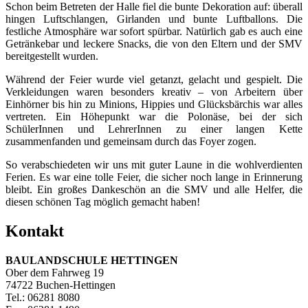
Schon beim Betreten der Halle fiel die bunte Dekoration auf: überall
hingen Luftschlangen, Girlanden und bunte Luftballons. Die
festliche Atmosphäre war sofort spürbar. Natürlich gab es auch eine
Getränkebar und leckere Snacks, die von den Eltern und der SMV
bereitgestellt wurden.
Während der Feier wurde viel getanzt, gelacht und gespielt. Die
Verkleidungen waren besonders kreativ – von Arbeitern über
Einhörner bis hin zu Minions, Hippies und Glücksbärchis war alles
vertreten. Ein Höhepunkt war die Polonäse, bei der sich
SchülerInnen und LehrerInnen zu einer langen Kette
zusammenfanden und gemeinsam durch das Foyer zogen.
So verabschiedeten wir uns mit guter Laune in die wohlverdienten
Ferien. Es war eine tolle Feier, die sicher noch lange in Erinnerung
bleibt. Ein großes Dankeschön an die SMV und alle Helfer, die
diesen schönen Tag möglich gemacht haben!
Kontakt
BAULANDSCHULE HETTINGEN
Ober dem Fahrweg 19
74722 Buchen-Hettingen
Tel.: 06281 8080