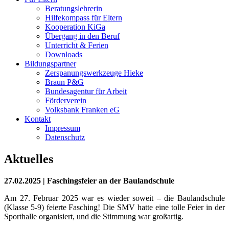
Beratungslehrerin
Hilfekompass für Eltern
Kooperation KiGa
Übergang in den Beruf
Unterricht & Ferien
Downloads
Bildungspartner
Zerspanungswerkzeuge Hieke
Braun P&G
Bundesagentur für Arbeit
Förderverein
Volksbank Franken eG
Kontakt
Impressum
Datenschutz
Aktuelles
27.02.2025 |
Faschingsfeier an der Baulandschule
Am 27. Februar 2025 war es wieder soweit – die Baulandschule
(Klasse 5-9) feierte Fasching! Die SMV hatte eine tolle Feier in der
Sporthalle organisiert, und die Stimmung war großartig.