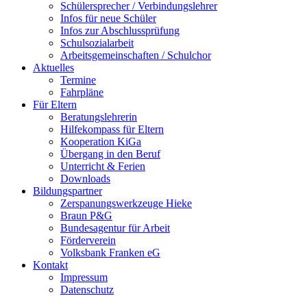
Schülersprecher / Verbindungslehrer
Infos für neue Schüler
Infos zur Abschlussprüfung
Schulsozialarbeit
Arbeitsgemeinschaften / Schulchor
Aktuelles
Termine
Fahrpläne
Für Eltern
Beratungslehrerin
Hilfekompass für Eltern
Kooperation KiGa
Übergang in den Beruf
Unterricht & Ferien
Downloads
Bildungspartner
Zerspanungswerkzeuge Hieke
Braun P&G
Bundesagentur für Arbeit
Förderverein
Volksbank Franken eG
Kontakt
Impressum
Datenschutz