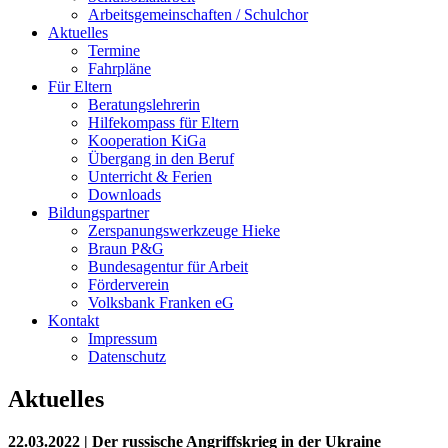
Arbeitsgemeinschaften / Schulchor
Aktuelles
Termine
Fahrpläne
Für Eltern
Beratungslehrerin
Hilfekompass für Eltern
Kooperation KiGa
Übergang in den Beruf
Unterricht & Ferien
Downloads
Bildungspartner
Zerspanungswerkzeuge Hieke
Braun P&G
Bundesagentur für Arbeit
Förderverein
Volksbank Franken eG
Kontakt
Impressum
Datenschutz
Aktuelles
22.03.2022 |
Der russische Angriffskrieg in der Ukraine